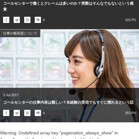
コールセンターで働くとクレームは多いのか？実際はそんなでもないという感
覚
0
315 PV
仕事の難易度について
3
Jul
2017
コールセンターの仕事内容は難しい？未経験の受信でもすぐに慣れるという話
0
353 PV
Warning
: Undefined array key "pagenation_always_show" in