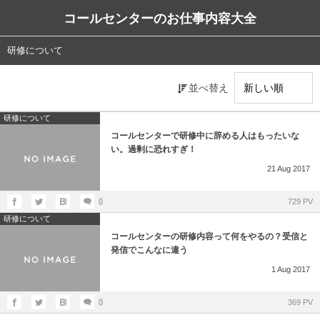
コールセンターのお仕事内容大全
研修について
並べ替え
研修について
コールセンターで研修中に辞める人はもったいな
い。過剰に恐れすぎ！
21
Aug
2017
0
729 PV
研修について
コールセンターの研修内容って何をやるの？受信と
発信でこんなに違う
1
Aug
2017
0
369 PV