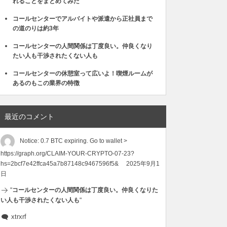
れることをまとめてみた
コールセンターでアルバイトや派遣から正社員まで
の道のりは約3年
コールセンターの人間関係は丁度良い。仲良くなり
たい人も干渉されたくない人も
コールセンターの休憩室って広いよ！喫煙ルームが
あるのもこの業界の特徴
最近のコメント
Notice: 0.7 BTC expiring. Go to wallet >
https://graph.org/CLAIM-YOUR-CRYPTO-07-23?
hs=2bcf7e42ffca45a7b87148c9467596f5&
2025年9月1
日
"
コールセンターの人間関係は丁度良い。仲良くなりた
い人も干渉されたくない人も
"
xtrxrf