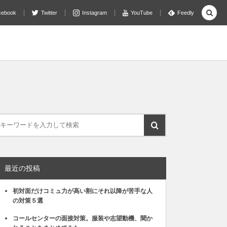
cebook
Twitter
Instagram
YouTube
Feedly
最近の投稿
初対面だけコミュ力が高い割にそれ以降が苦手な人
の対策５選
コールセンターの面接対策。服装や志望動機、聞か