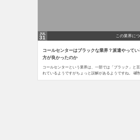
JUL
この業界につ
31
コールセンターはブラックな業界？派遣やってい
方が良かったのか
コールセンターという業界は、一部では「ブラック」と言
36
れているようですがちょっと誤解があるようですね。 確
に、正社員や管理職の人たちは残業時間も相当と聞いてい
すし実際にそういう場面も見ているので過酷な思いをして
る人たちもいるかもしれません。 でも、これはアルバイ
派遣社員には当てはまるのでしょうか？ 契約社員や...